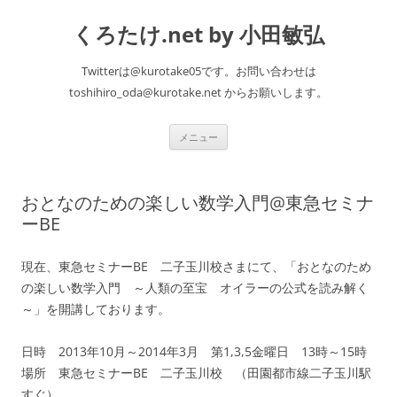
くろたけ.net by 小田敏弘
Twitterは@kurotake05です。お問い合わせは
toshihiro_oda@kurotake.net からお願いします。
コ
メニュー
ン
テ
ン
ツ
へ
おとなのための楽しい数学入門@東急セミナ
ス
キ
ーBE
ッ
プ
現在、東急セミナーBE 二子玉川校さまにて、「おとなのため
の楽しい数学入門 ～人類の至宝 オイラーの公式を読み解く
～」を開講しております。
日時 2013年10月～2014年3月 第1,3,5金曜日 13時～15時
場所 東急セミナーBE 二子玉川校 （田園都市線二子玉川駅
すぐ）