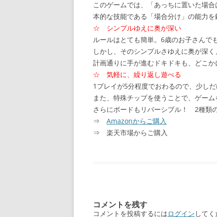
このゲームでは、「あっちに置いた場合
本的な技能である「場合分け」の能力を
☆ シンプルゆえに奥が深い
ルールはとても簡単。6歳のお子さんで
しかし、そのシンプルさゆえに奥が深く
計画通りに手が進むドキドキも、どこか
☆ 気軽に、繰り返し遊べる
1プレイが5分程度でおわるので、少し
また、特殊チップを使うことで、ゲーム
さらにボードもリバーシブル！ 2種類
⇒
Amazonからご購入
⇒ 楽天市場からご購入
コメントを残す
コメントを投稿するには
ログイン
してく