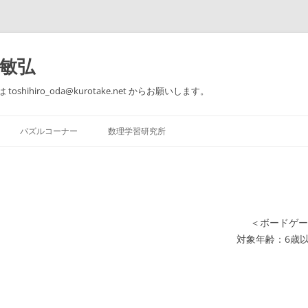
田敏弘
toshihiro_oda@kurotake.net からお願いします。
コ
ン
パズルコーナー
数理学習研究所
テ
ン
ツ
【著作】 できる子供は知ってい
パズルコーナー 問題1～5
個別指導のご案内
へ
る 本当の算数力
ス
キ
パズルコーナー 問題6～10
思うこと、考えること、感じるこ
ッ
【著作】 論理的思考のための数学
と。
プ
教室
＜ボードゲー
おとなのための楽しい数学入門@東
対象年齢：6歳
【ゲーム】 はらぺこ
急セミナーBE
【著作】 大人のための算数教室