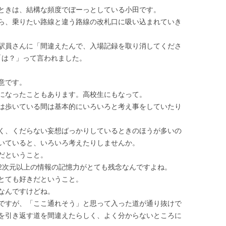
ときは、結構な頻度でぼーっとしている小田です。
ら、乗りたい路線と違う路線の改札口に吸い込まれていき
駅員さんに「間違えたんで、入場記録を取り消してくださ
「は？」って言われました。
意です。
になったこともあります。高校生にもなって。
は歩いている間は基本的にいろいろと考え事をしていたり
く、くだらない妄想ばっかりしているときのほうが多いの
いていると、いろいろ考えたりしませんか。
だということ。
2次元以上の情報の記憶力がとても残念なんですよね。
とても好きだということ。
なんですけどね。
ですが、「ここ通れそう」と思って入った道が通り抜けで
を引き返す道を間違えたらしく、よく分からないところに