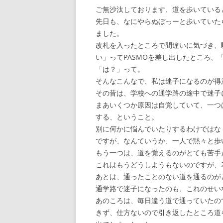
ご無沙汰しております、道を歩いている
先日も、なにやらぬぼっーと歩いていた
ました。
改札を入ったところで間違いに気づき、
い」ってPASMOを差し出したところ、
「は？」って。
そんなこんなで、私は迷子になるのが得
その昔は、学校への通学路の途中で迷子
まあいくつか原因は自覚していて、一つ
する、ということ。
別に何かに悩んでいたりするわけではな
ですが、なんていうか、一人で黙々と歩
もう一つは、道を覚えるのがとても苦手
これはもうどうしようもないのですが、
あとは、通ったことのない道を通るのが
通学路で迷子になったのも、これのせい
あのころは、毎日違う道で通っていたの
きず、仕方ないので引き返したところ道