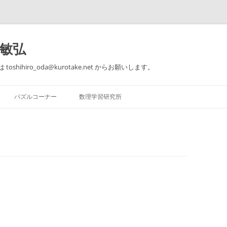
田敏弘
toshihiro_oda@kurotake.net からお願いします。
コ
ン
パズルコーナー
数理学習研究所
テ
ン
ツ
【著作】 できる子供は知ってい
パズルコーナー 問題1～5
個別指導のご案内
へ
る 本当の算数力
ス
キ
パズルコーナー 問題6～10
思うこと、考えること、感じるこ
ッ
【著作】 論理的思考のための数学
と。
プ
教室
おとなのための楽しい数学入門@東
【ゲーム】 はらぺこ
急セミナーBE
【著作】 大人のための算数教室