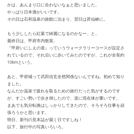
かは、あんまり口に合わないなぁと思いました。
やっぱり日本酒がいいです。
その日は石和温泉の旅館に泊まり、翌日は昇仙峡に。
もう少ししたら紅葉で綺麗になるのかなー、と。
最終日は、甲府市内散策。
『甲府いにしえの道』っていうウォークラリーコースが設定さ
れているので、それ沿いに歩いてみたのですが、これが全長約
10kmという。
あと、甲府城って武田信玄全然関係ないんですね。初めて知り
ました。
なんだか温泉で疲れを取るための旅行だった気がするのです
が、すごい勢いで歩き倒したので、逆に現在体が重いです。
まあでも気分転換はしっかりしてきたので、そろそろ仕事を頑
張ろうかと思います。
明日、新刊の見本誌が届く日ですしね！
以下、旅行中の写真いろいろ。