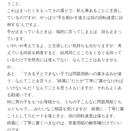
うこと。
これはまったくをもってその通りで、私も事あるごとに主張し
ているのですが、やっぱり“手を動かす速さは頭の回転速度に比
例する”んですよ。
手が止まっているときは、端的に言ってしまえば、頭も止まっ
ています。
いやいや考えてるよ、と主張したい気持ちも分かりますが、考
えている内容を精査すると、結局同じところをぐるぐる回って
いるだけで全然先には進んでない、なんてことはありません
か。
あと、「できる子とできない子では問題用紙への書き込みが違
う」なんてことを言うと、“綺麗に”だとか“丁寧に”書かなければ
いけないんだ！なんてことを思う人もいますが、それもよくあ
る勘違いです。
特に男の子をもつお母様から、うちの子こんなに問題用紙ぐち
ゃぐちゃで……みたいなご相談を受けますが、綺麗に・丁寧に書
こうとしてスピードを落とすと、頭の回転速度は落ちます。
綺麗に・丁寧に書くべきなのは、答案用紙の解答欄だけでいい
のです。