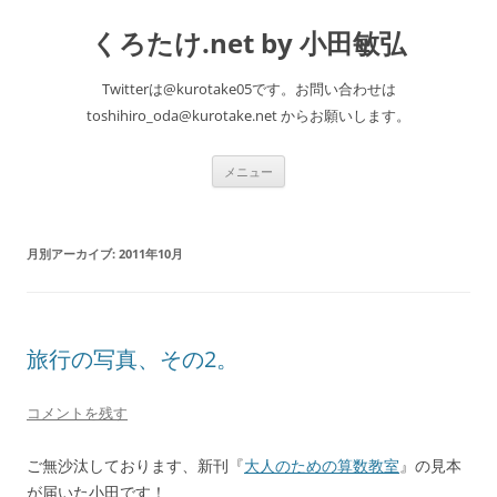
くろたけ.net by 小田敏弘
Twitterは@kurotake05です。お問い合わせは
toshihiro_oda@kurotake.net からお願いします。
コ
メニュー
ン
テ
ン
ツ
へ
月別アーカイブ:
2011年10月
ス
キ
ッ
プ
旅行の写真、その2。
コメントを残す
ご無沙汰しております、新刊『
大人のための算数教室
』の見本
が届いた小田です！