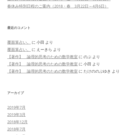
春休み特別日程のご案内（2018・春 3月22日～4月6日）
最近のコメント
覆面算占い。
に
小田
より
覆面算占い。
に
えーきら
より
【著作】 論理的思考のための数学教室
に
のぶ
より
【著作】 論理的思考のための数学教室
に
小田
より
【著作】 論理的思考のための数学教室
に
たけののぶゆき
より
アーカイブ
2019年7月
2019年3月
2018年12月
2018年7月