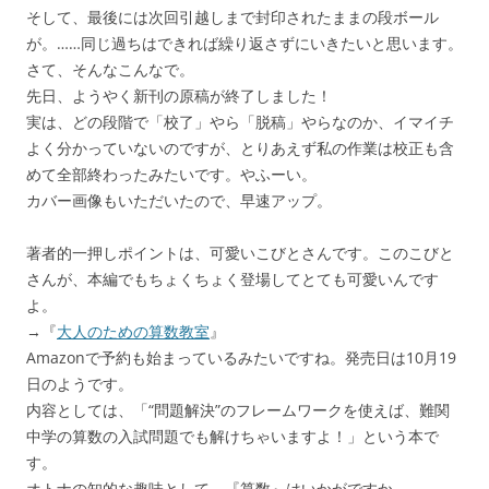
そして、最後には次回引越しまで封印されたままの段ボール
が。……同じ過ちはできれば繰り返さずにいきたいと思います。
さて、そんなこんなで。
先日、ようやく新刊の原稿が終了しました！
実は、どの段階で「校了」やら「脱稿」やらなのか、イマイチ
よく分かっていないのですが、とりあえず私の作業は校正も含
めて全部終わったみたいです。やふーい。
カバー画像もいただいたので、早速アップ。
著者的一押しポイントは、可愛いこびとさんです。このこびと
さんが、本編でもちょくちょく登場してとても可愛いんです
よ。
→『
大人のための算数教室
』
Amazonで予約も始まっているみたいですね。発売日は10月19
日のようです。
内容としては、「“問題解決”のフレームワークを使えば、難関
中学の算数の入試問題でも解けちゃいますよ！」という本で
す。
オトナの知的な趣味として、『算数』はいかがですか。