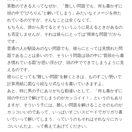
算数のできる人ってなぜか、「難しい問題でも、何も書かずに
頭の中で“ぴろりん”と解いてしまう」みたいなイメージを持た
れているのですが、そんなことは全くなくて。
もちろん、傍から見てるとそういうふうに見えるときがあるの
も否定しませんが、それは彼らにとっては“簡単な問題”だから
です。
普通の人が馴染みのない問題でも、彼らにとっては見慣れた問
題であることは多いので、そういう問題は頭の中に“普段から書
き慣れている図”が思い浮かび、頭の中でできてしまうように見
えるのです。
彼らにとっても“難しい問題”を解くときは、ものすごい勢いで
計算用紙に図なり絵なり式なりを書いていきますよ。
あと、特に男の子にありがちな勘違いとして、「何も書かずに
頭の中だけで解けてしまうのがカッコイイ！」というのもあり
ますが、そういう子には、難しい問題を解けることそのものが
カッコいいのであって、いっぱいすごいスピードでガリガリ書
いていって解いてしまう、っていうのもそれはそれなりにカッ
コいいんだよ、って教えてあげてください。