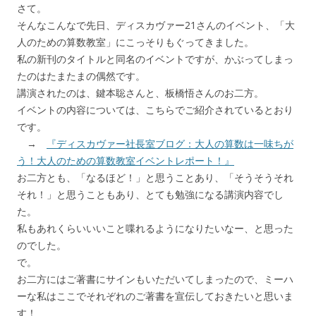
さて。
そんなこんなで先日、ディスカヴァー21さんのイベント、「大
人のための算数教室」にこっそりもぐってきました。
私の新刊のタイトルと同名のイベントですが、かぶってしまっ
たのはたまたまの偶然です。
講演されたのは、鍵本聡さんと、板橋悟さんのお二方。
イベントの内容については、こちらでご紹介されているとおり
です。
→
『ディスカヴァー社長室ブログ：大人の算数は一味ちが
う！大人のための算数教室イベントレポート！』
お二方とも、「なるほど！」と思うことあり、「そうそうそれ
それ！」と思うこともあり、とても勉強になる講演内容でし
た。
私もあれくらいいいこと喋れるようになりたいなー、と思った
のでした。
で。
お二方にはご著書にサインもいただいてしまったので、ミーハ
ーな私はここでそれぞれのご著書を宣伝しておきたいと思いま
す！