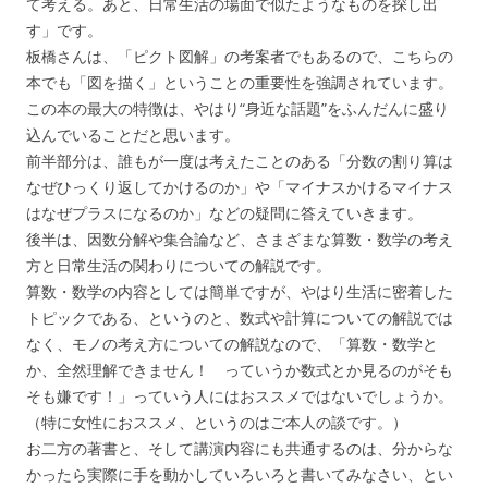
て考える。あと、日常生活の場面で似たようなものを探し出
す」です。
板橋さんは、「ピクト図解」の考案者でもあるので、こちらの
本でも「図を描く」ということの重要性を強調されています。
この本の最大の特徴は、やはり“身近な話題”をふんだんに盛り
込んでいることだと思います。
前半部分は、誰もが一度は考えたことのある「分数の割り算は
なぜひっくり返してかけるのか」や「マイナスかけるマイナス
はなぜプラスになるのか」などの疑問に答えていきます。
後半は、因数分解や集合論など、さまざまな算数・数学の考え
方と日常生活の関わりについての解説です。
算数・数学の内容としては簡単ですが、やはり生活に密着した
トピックである、というのと、数式や計算についての解説では
なく、モノの考え方についての解説なので、「算数・数学と
か、全然理解できません！ っていうか数式とか見るのがそも
そも嫌です！」っていう人にはおススメではないでしょうか。
（特に女性におススメ、というのはご本人の談です。）
お二方の著書と、そして講演内容にも共通するのは、分からな
かったら実際に手を動かしていろいろと書いてみなさい、とい