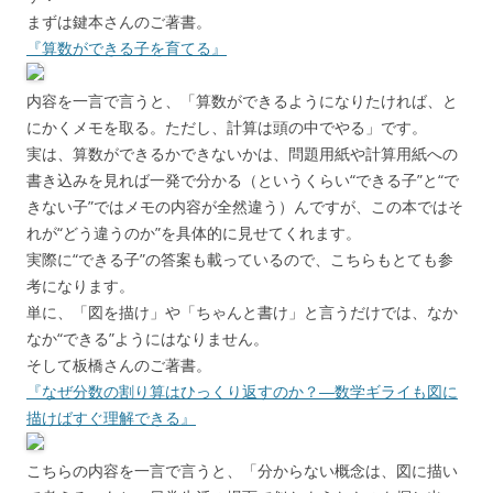
まずは鍵本さんのご著書。
『算数ができる子を育てる』
内容を一言で言うと、「算数ができるようになりたければ、と
にかくメモを取る。ただし、計算は頭の中でやる」です。
実は、算数ができるかできないかは、問題用紙や計算用紙への
書き込みを見れば一発で分かる（というくらい“できる子”と“で
きない子”ではメモの内容が全然違う）んですが、この本ではそ
れが“どう違うのか”を具体的に見せてくれます。
実際に“できる子”の答案も載っているので、こちらもとても参
考になります。
単に、「図を描け」や「ちゃんと書け」と言うだけでは、なか
なか“できる”ようにはなりません。
そして板橋さんのご著書。
『なぜ分数の割り算はひっくり返すのか？―数学ギライも図に
描けばすぐ理解できる』
こちらの内容を一言で言うと、「分からない概念は、図に描い