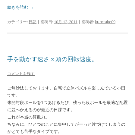
続きを読む
→
カテゴリー:
日記
| 投稿日:
10月 12, 2011
|
投稿者:
kurotake09
手を動かす速さ∝頭の回転速度。
コメントを残す
ご無沙汰しております、自宅で立体パズルを楽しんでいる小田
です。
未開封段ボールを1つあけるたび、残った段ボールを最適な配置
に並べかえるのが最近の日課です。
これが本当の算数力。
ちなみに、ひとつのことに集中してがーっと片づけてしまうの
がとても苦手なタイプです。