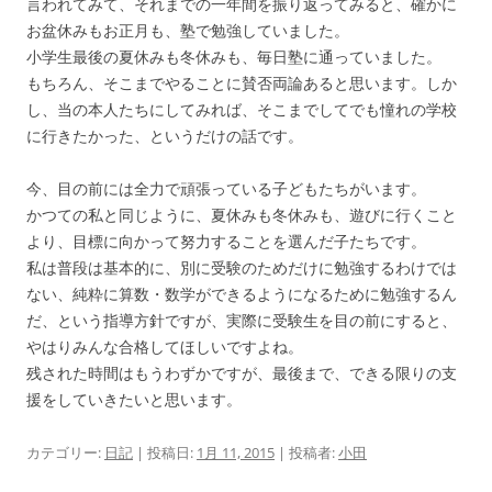
言われてみて、それまでの一年間を振り返ってみると、確かに
お盆休みもお正月も、塾で勉強していました。
小学生最後の夏休みも冬休みも、毎日塾に通っていました。
もちろん、そこまでやることに賛否両論あると思います。しか
し、当の本人たちにしてみれば、そこまでしてでも憧れの学校
に行きたかった、というだけの話です。
今、目の前には全力で頑張っている子どもたちがいます。
かつての私と同じように、夏休みも冬休みも、遊びに行くこと
より、目標に向かって努力することを選んだ子たちです。
私は普段は基本的に、別に受験のためだけに勉強するわけでは
ない、純粋に算数・数学ができるようになるために勉強するん
だ、という指導方針ですが、実際に受験生を目の前にすると、
やはりみんな合格してほしいですよね。
残された時間はもうわずかですが、最後まで、できる限りの支
援をしていきたいと思います。
カテゴリー:
日記
| 投稿日:
1月 11, 2015
|
投稿者:
小田