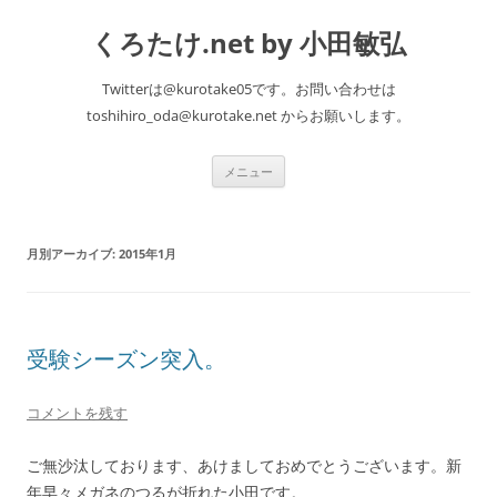
くろたけ.net by 小田敏弘
Twitterは@kurotake05です。お問い合わせは
toshihiro_oda@kurotake.net からお願いします。
コ
メニュー
ン
テ
ン
ツ
へ
月別アーカイブ:
2015年1月
ス
キ
ッ
プ
受験シーズン突入。
コメントを残す
ご無沙汰しております、あけましておめでとうございます。新
年早々メガネのつるが折れた小田です。