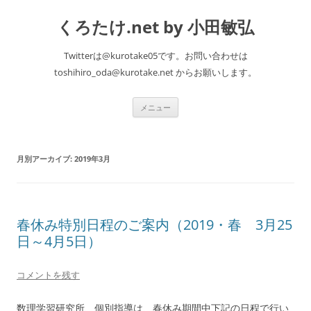
くろたけ.net by 小田敏弘
Twitterは@kurotake05です。お問い合わせは
toshihiro_oda@kurotake.net からお願いします。
コ
メニュー
ン
テ
ン
ツ
へ
月別アーカイブ:
2019年3月
ス
キ
ッ
プ
春休み特別日程のご案内（2019・春 3月25
日～4月5日）
コメントを残す
数理学習研究所、個別指導は、春休み期間中下記の日程で行い