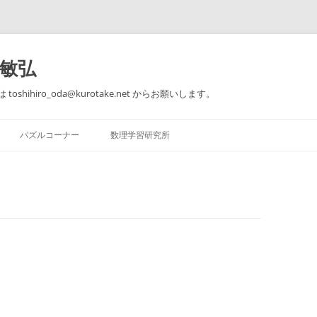
田敏弘
toshihiro_oda@kurotake.net からお願いします。
コ
ン
パズルコーナー
数理学習研究所
テ
ン
ツ
【著作】 できる子供は知ってい
パズルコーナー 問題1～5
個別指導のご案内
へ
る 本当の算数力
ス
キ
パズルコーナー 問題6～10
思うこと、考えること、感じるこ
ッ
【著作】 論理的思考のための数学
と。
プ
教室
おとなのための楽しい数学入門@東
【ゲーム】 はらぺこ
急セミナーBE
【著作】 大人のための算数教室