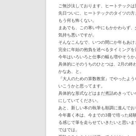
ご無沙汰しております、ヒートテックは
先日ついに、ヒートテックのタイツの方
もう何も怖くない。
まあでも、この寒い中にもかかわらず、
気持ち悪いですが。
そんなこんなで、いつの間にか年もあけ
完全に年始の抱負を述べるタイミングを
今年はいろいろと仕事の幅も増やそうか
具体的にそのうちのひとつは、2月の終
かなあ、と。
『大人のための算数教室』でやったよう
いこうかと思ってます。
具体的な形式などはまだ煮詰めきってい
にしていてください。
あと、新しい本の執筆も順調に進んでお
今年書く本は、今までの3冊で培った経
る感じで筆を走らせていきたいと思いま
ではでは。