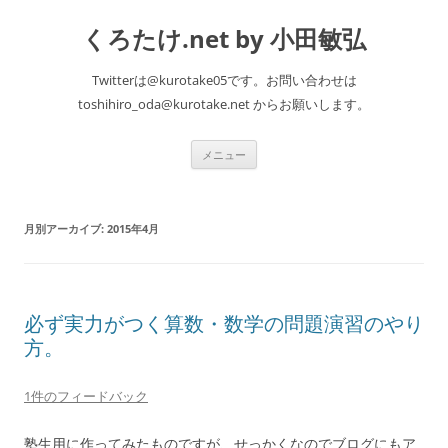
くろたけ.net by 小田敏弘
Twitterは@kurotake05です。お問い合わせは
toshihiro_oda@kurotake.net からお願いします。
コ
メニュー
ン
テ
ン
ツ
へ
月別アーカイブ:
2015年4月
ス
キ
ッ
プ
必ず実力がつく算数・数学の問題演習のやり
方。
1件のフィードバック
塾生用に作ってみたものですが、せっかくなのでブログにもア