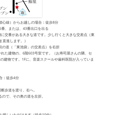
都心線）からお越しの場合：徒歩8分
5番、または、43番出口を出る
側に交番がある大きな道です。少し行くと大きな交差点（東
ま直進します。）
手前の道（「東池袋」の交差点）を右折
れた建物の、6階603号室です。（お寿司屋さんの隣、セ
ーの建物です。1Fに、音楽スクールや歯科医院が入っていま
合：徒歩4分
横断歩道を渡り、右へ。
あるので、その奥の道を左折。
お越しいただけます（徒歩10分）