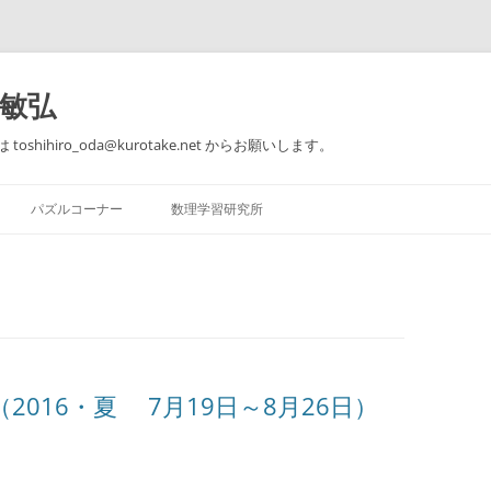
田敏弘
toshihiro_oda@kurotake.net からお願いします。
コ
ン
パズルコーナー
数理学習研究所
テ
ン
ツ
【著作】 できる子供は知ってい
パズルコーナー 問題1～5
個別指導のご案内
へ
る 本当の算数力
ス
キ
パズルコーナー 問題6～10
思うこと、考えること、感じるこ
ッ
【著作】 論理的思考のための数学
と。
プ
教室
おとなのための楽しい数学入門@東
016・夏 7月19日～8月26日）
【ゲーム】 はらぺこ
急セミナーBE
【著作】 大人のための算数教室