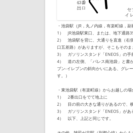
・池袋駅（JR，丸ノ内線，有楽町線，副
1） JR池袋駅東口、または、地下通路3
2） 池袋駅を背に、大通りを直進（右
口五差路）がありますが、そこもそのま
3） ガソリンスタンド「ENEOS」の
4） 道の左側、「パレス南池袋」と書か
ブン-イレブンの斜向かいにある、グレ
す。）
・東池袋駅（有楽町線）からお越しの場
1） 2番出口をでて地上に
2） 目の前の大きな通りがあるので、
3） ガソリンスタンド「ENEOS」が
4） 以下、上記と同じです。
その他、雑司が谷駅（副都心線）からも