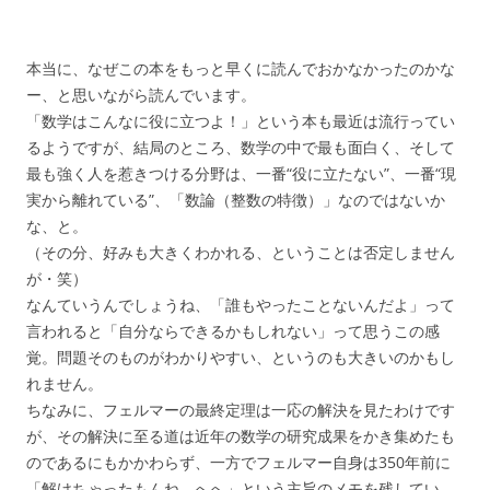
本当に、なぜこの本をもっと早くに読んでおかなかったのかな
ー、と思いながら読んでいます。
「数学はこんなに役に立つよ！」という本も最近は流行ってい
るようですが、結局のところ、数学の中で最も面白く、そして
最も強く人を惹きつける分野は、一番“役に立たない”、一番“現
実から離れている”、「数論（整数の特徴）」なのではないか
な、と。
（その分、好みも大きくわかれる、ということは否定しません
が・笑）
なんていうんでしょうね、「誰もやったことないんだよ」って
言われると「自分ならできるかもしれない」って思うこの感
覚。問題そのものがわかりやすい、というのも大きいのかもし
れません。
ちなみに、フェルマーの最終定理は一応の解決を見たわけです
が、その解決に至る道は近年の数学の研究成果をかき集めたも
のであるにもかかわらず、一方でフェルマー自身は350年前に
「解けちゃったもんね、へへ」という主旨のメモを残してい