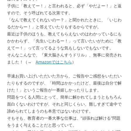
子供に「教えてー！」と言われると、必ず「やだよー！」と返
すので、そう呼ばれてる次第です。
「なんで教えてくれないのー？」と聞かれたときに、「いじわ
るだからー！」と答えていたりもするからですが。
最近は子供のほうも、教えてもらえないのはわかっているにも
かかわらず、「先生いじわるー！」って言いたいがために「教
えてー！」って言ってるような気もしないでもないです。
そんなこんなで、『東大脳さんすうドリル』、無事に発売され
ました！（→
Amazonではこちら
）
早速お買い上げいただいた方から、ご報告やご感想をいただい
たりもするのですが、「時間はかかったけど、最後は自分で解
けた！」というご報告が一番嬉しかったりします。
問題をつくる人間にとって、簡単に解かれてしまうともちろん
面白くないわけですが、それと同じくらい、難しすぎて途中で
諦められてしまうのも本意ではないわけです。
そもそも、教育者の一番大事な仕事は、“頑張れば解ける”問題
をうまく与えることだと思っていて。