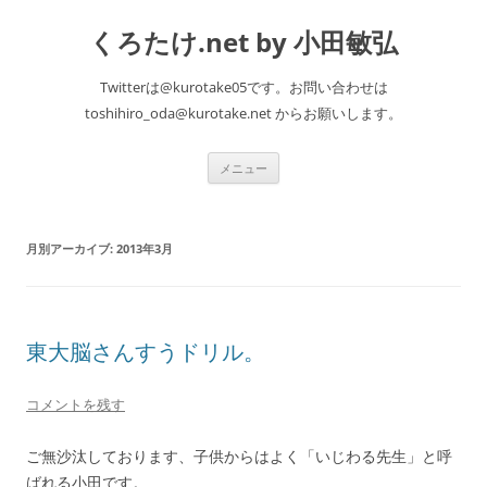
くろたけ.net by 小田敏弘
Twitterは@kurotake05です。お問い合わせは
toshihiro_oda@kurotake.net からお願いします。
コ
メニュー
ン
テ
ン
ツ
へ
月別アーカイブ:
2013年3月
ス
キ
ッ
プ
東大脳さんすうドリル。
コメントを残す
ご無沙汰しております、子供からはよく「いじわる先生」と呼
ばれる小田です。