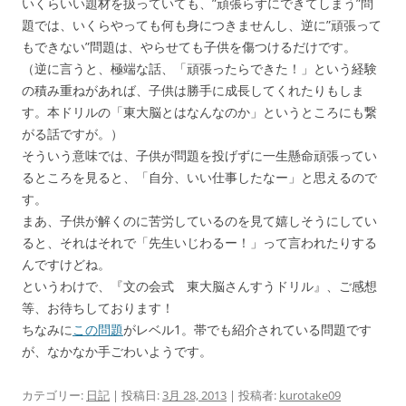
いくらいい題材を扱っていても、”頑張らずにできてしまう”問
題では、いくらやっても何も身につきませんし、逆に”頑張って
もできない”問題は、やらせても子供を傷つけるだけです。
（逆に言うと、極端な話、「頑張ったらできた！」という経験
の積み重ねがあれば、子供は勝手に成長してくれたりもしま
す。本ドリルの「東大脳とはなんなのか」というところにも繋
がる話ですが。）
そういう意味では、子供が問題を投げずに一生懸命頑張ってい
るところを見ると、「自分、いい仕事したなー」と思えるので
す。
まあ、子供が解くのに苦労しているのを見て嬉しそうにしてい
ると、それはそれで「先生いじわるー！」って言われたりする
んですけどね。
というわけで、『文の会式 東大脳さんすうドリル』、ご感想
等、お待ちしております！
ちなみに
この問題
がレベル1。帯でも紹介されている問題です
が、なかなか手ごわいようです。
カテゴリー:
日記
| 投稿日:
3月 28, 2013
|
投稿者:
kurotake09