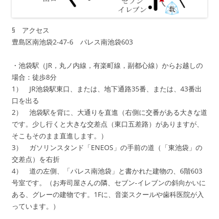
§ アクセス
豊島区南池袋2-47-6 パレス南池袋603
・池袋駅（JR，丸ノ内線，有楽町線，副都心線）からお越しの
場合：徒歩8分
1） JR池袋駅東口、または、地下通路35番、または、43番出
口を出る
2） 池袋駅を背に、大通りを直進（右側に交番がある大きな道
です。少し行くと大きな交差点（東口五差路）がありますが、
そこもそのまま直進します。）
3） ガソリンスタンド「ENEOS」の手前の道（「東池袋」の
交差点）を右折
4） 道の左側、「パレス南池袋」と書かれた建物の、6階603
号室です。（お寿司屋さんの隣、セブン-イレブンの斜向かいに
ある、グレーの建物です。1Fに、音楽スクールや歯科医院が入
っています。）