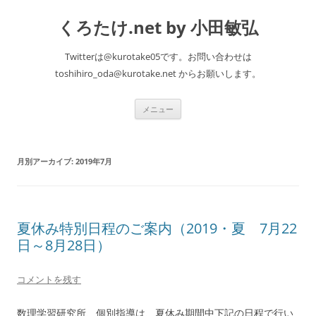
くろたけ.net by 小田敏弘
Twitterは@kurotake05です。お問い合わせは
toshihiro_oda@kurotake.net からお願いします。
コ
メニュー
ン
テ
ン
ツ
へ
月別アーカイブ:
2019年7月
ス
キ
ッ
プ
夏休み特別日程のご案内（2019・夏 7月22
日～8月28日）
コメントを残す
数理学習研究所、個別指導は、夏休み期間中下記の日程で行い