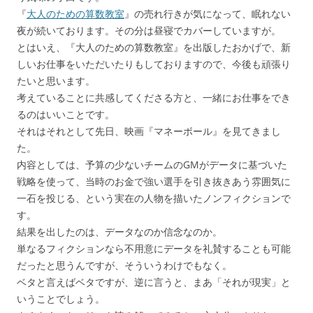
『
大人のための算数教室
』の売れ行きが気になって、眠れない
夜が続いております。その分は昼寝でカバーしていますが。
とはいえ、『大人のための算数教室』を出版したおかげで、新
しいお仕事をいただいたりもしておりますので、今後も頑張り
たいと思います。
考えていることに共感してくださる方と、一緒にお仕事をでき
るのはいいことです。
それはそれとして先日、映画『マネーボール』を見てきまし
た。
内容としては、予算の少ないチームのGMがデータに基づいた
戦略を使って、当時のお金で強い選手を引き抜きあう雰囲気に
一石を投じる、という実在の人物を描いたノンフィクションで
す。
結果を出したのは、データなのか信念なのか。
単なるフィクションなら不用意にデータを礼賛することも可能
だったと思うんですが、そういうわけでもなく。
ベタと言えばベタですが、逆に言うと、まあ「それが現実」と
いうことでしょう。