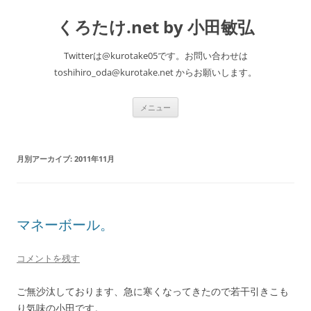
くろたけ.net by 小田敏弘
Twitterは@kurotake05です。お問い合わせは
toshihiro_oda@kurotake.net からお願いします。
コ
メニュー
ン
テ
ン
ツ
へ
月別アーカイブ:
2011年11月
ス
キ
ッ
プ
マネーボール。
コメントを残す
ご無沙汰しております、急に寒くなってきたので若干引きこも
り気味の小田です。