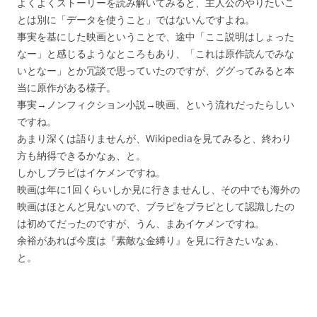
よくよくストーリーを読み解いてみると、主人公のやりたいこ
とは別に「データを使うこと」ではないんですよね。
事実を基にした映画ということで、途中「ここ説明はしょった
なー」と感じるようなところもあり、「これは原作読んでみな
いとなー」とか冗談で思っていたのですが、ググってみると本
当に原作がある様子。
事実→ノンフィクション小説→映画、という流れだったらしい
ですね。
あまり深くは語りませんが、Wikipediaを見てみると、終わり
方も納得できるかなぁ、と。
しかしブラピはイケメンですね。
映画は年に1回くらいしか見に行きませんし、その中でも海外の
映画はほとんど見ないので、ブラピをブラピとして認識したの
は初めてだったのですが、うん、まあイケメンですね。
余裕があれば今度は『素敵な金縛り』を見に行きたいなぁ、
と。