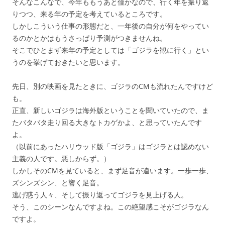
そんなこんなで、今年ももうあと僅かなので、行く年を振り返
りつつ、来る年の予定を考えているところです。
しかしこういう仕事の形態だと、一年後の自分が何をやってい
るのかとかはもうさっぱり予測がつきませんね。
そこでひとまず来年の予定としては「ゴジラを観に行く」とい
うのを挙げておきたいと思います。
先日、別の映画を見たときに、ゴジラのCMも流れたんですけど
も。
正直、新しいゴジラは海外版ということを聞いていたので、ま
たバタバタ走り回る大きなトカゲかよ、と思っていたんです
よ。
（以前にあったハリウッド版「ゴジラ」はゴジラとは認めない
主義の人です。悪しからず。）
しかしそのCMを見ていると、まず足音が違います。一歩一歩、
ズシンズシン、と響く足音。
逃げ惑う人々、そして振り返ってゴジラを見上げる人。
そう、このシーンなんですよね。この絶望感こそがゴジラなん
ですよ。