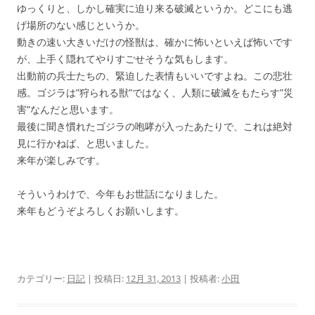
ゆっくりと、しかし確実に迫り来る破滅というか。どこにも逃
げ場所のない感じというか。
動きの速い大きいだけの怪獣は、確かに怖いといえば怖いです
が、上手く隠れてやりすごせそうな気もします。
出動前の兵士たちの、緊迫した表情もいいですよね。この悲壮
感。ゴジラは”狩られる獣”ではなく、人類に破滅をもたらす”災
害”なんだと思います。
最後に聞き慣れたゴジラの咆哮が入ったあたりで、これは絶対
見に行かねば、と思いました。
来年が楽しみです。
そういうわけで、今年もお世話になりました。
来年もどうぞよろしくお願いします。
カテゴリー:
日記
| 投稿日:
12月 31, 2013
|
投稿者:
小田