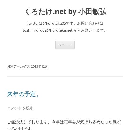
くろたけ.net by 小田敏弘
Twitterは@kurotake05です。お問い合わせは
toshihiro_oda@kurotake.net からお願いします。
コ
メニュー
ン
テ
ン
ツ
へ
月別アーカイブ:
2013年12月
ス
キ
ッ
プ
来年の予定。
コメントを残す
ご無沙汰しております、今年は忘年会が気持ち多めだった気が
する小田です。