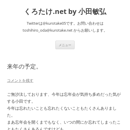
くろたけ.net by 小田敏弘
Twitterは@kurotake05です。お問い合わせは
toshihiro_oda@kurotake.net からお願いします。
コ
メニュー
ン
テ
ン
ツ
へ
来年の予定。
ス
キ
ッ
プ
コメントを残す
ご無沙汰しております、今年は忘年会が気持ち多めだった気が
する小田です。
今年は忘れたいことも忘れたくないこともたくさんありまし
た。
まあ忘年会を開くまでもなく、いつの間にか忘れてしまったこ
ともたくさんあるんですけども。