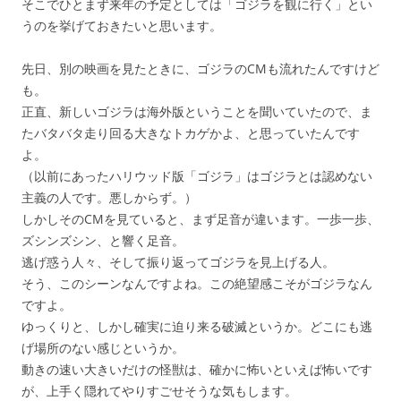
そこでひとまず来年の予定としては「ゴジラを観に行く」とい
うのを挙げておきたいと思います。
先日、別の映画を見たときに、ゴジラのCMも流れたんですけど
も。
正直、新しいゴジラは海外版ということを聞いていたので、ま
たバタバタ走り回る大きなトカゲかよ、と思っていたんです
よ。
（以前にあったハリウッド版「ゴジラ」はゴジラとは認めない
主義の人です。悪しからず。）
しかしそのCMを見ていると、まず足音が違います。一歩一歩、
ズシンズシン、と響く足音。
逃げ惑う人々、そして振り返ってゴジラを見上げる人。
そう、このシーンなんですよね。この絶望感こそがゴジラなん
ですよ。
ゆっくりと、しかし確実に迫り来る破滅というか。どこにも逃
げ場所のない感じというか。
動きの速い大きいだけの怪獣は、確かに怖いといえば怖いです
が、上手く隠れてやりすごせそうな気もします。