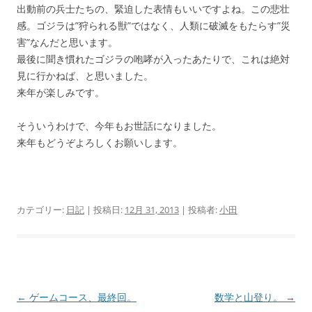
出動前の兵士たちの、緊迫した表情もいいですよね。この悲壮
感。ゴジラは”狩られる獣”ではなく、人類に破滅をもたらす”災
害”なんだと思います。
最後に聞き慣れたゴジラの咆哮が入ったあたりで、これは絶対
見に行かねば、と思いました。
来年が楽しみです。
そういうわけで、今年もお世話になりました。
来年もどうぞよろしくお願いします。
カテゴリー:
日記
| 投稿日:
12月 31, 2013
|
投稿者:
小田
投
←
ゲームコース、最終回。
数学と山登り。
→