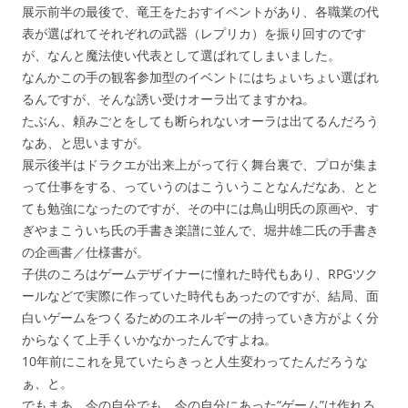
展示前半の最後で、竜王をたおすイベントがあり、各職業の代
表が選ばれてそれぞれの武器（レプリカ）を振り回すのです
が、なんと魔法使い代表として選ばれてしまいました。
なんかこの手の観客参加型のイベントにはちょいちょい選ばれ
るんですが、そんな誘い受けオーラ出てますかね。
たぶん、頼みごとをしても断られないオーラは出てるんだろう
なあ、と思いますが。
展示後半はドラクエが出来上がって行く舞台裏で、プロが集ま
って仕事をする、っていうのはこういうことなんだなあ、とと
ても勉強になったのですが、その中には鳥山明氏の原画や、す
ぎやまこういち氏の手書き楽譜に並んで、堀井雄二氏の手書き
の企画書／仕様書が。
子供のころはゲームデザイナーに憧れた時代もあり、RPGツク
ールなどで実際に作っていた時代もあったのですが、結局、面
白いゲームをつくるためのエネルギーの持っていき方がよく分
からなくて上手くいかなかったんですよね。
10年前にこれを見ていたらきっと人生変わってたんだろうな
ぁ、と。
でもまあ、今の自分でも、今の自分にあった“ゲーム”は作れる