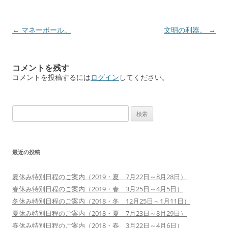
投
←
マネーボール。
文明の利器。
→
稿
ナ
コメントを残す
ビ
コメントを投稿するには
ログイン
してください。
ゲ
ー
検
シ
索:
ョ
ン
最近の投稿
夏休み特別日程のご案内（2019・夏 7月22日～8月28日）
春休み特別日程のご案内（2019・春 3月25日～4月5日）
冬休み特別日程のご案内（2018・冬 12月25日～1月11日）
夏休み特別日程のご案内（2018・夏 7月23日～8月29日）
春休み特別日程のご案内（2018・春 3月22日～4月6日）