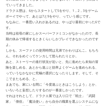
ていってきました。
ドラクエ歴は、6からスタートして5をやり、1，2，3をゲーム
ボーイでやって、あとは7と9をやり、っていう感じです。
ちなみに、一番思い入れがあるのは、やっぱり最初にやった6で
す。
当時は祖母の家にしかスーパーファミコンがなかったので、長
期の休みで帰省するときくらいしかプレイできなかったのです
よ。
しかも、スーファミの使用時間は兄弟でかわりばんこ。もちろ
ん、それをめぐってケンカして怒られたりとか。
あと、ストーリーの進行状況が近いと、先に進めたら未知の冒
険を楽しめる、あとから遊ぶと効率よくゲームを進められる、
っていうなかなかに究極の選択になったりします。そして、そ
こでまたもめる、と。
まあでも、家にいる間に「今度遊ぶときはこうしよう」とか、
いろいろと妄想したりするのが一番楽しかったです。
それはそれとして、ドラクエ展では入り口で「戦士」「武闘
家」「僧侶」「魔法使い」から自分の職業を選ぶシステムにな