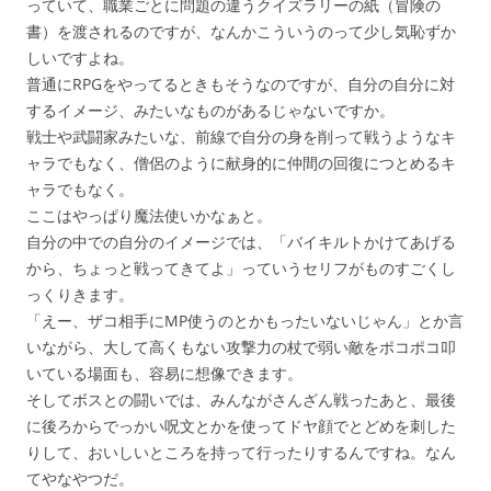
っていて、職業ごとに問題の違うクイズラリーの紙（冒険の
書）を渡されるのですが、なんかこういうのって少し気恥ずか
しいですよね。
普通にRPGをやってるときもそうなのですが、自分の自分に対
するイメージ、みたいなものがあるじゃないですか。
戦士や武闘家みたいな、前線で自分の身を削って戦うようなキ
ャラでもなく、僧侶のように献身的に仲間の回復につとめるキ
ャラでもなく。
ここはやっぱり魔法使いかなぁと。
自分の中での自分のイメージでは、「バイキルトかけてあげる
から、ちょっと戦ってきてよ」っていうセリフがものすごくし
っくりきます。
「えー、ザコ相手にMP使うのとかもったいないじゃん」とか言
いながら、大して高くもない攻撃力の杖で弱い敵をポコポコ叩
いている場面も、容易に想像できます。
そしてボスとの闘いでは、みんながさんざん戦ったあと、最後
に後ろからでっかい呪文とかを使ってドヤ顔でとどめを刺した
りして、おいしいところを持って行ったりするんですね。なん
てやなやつだ。