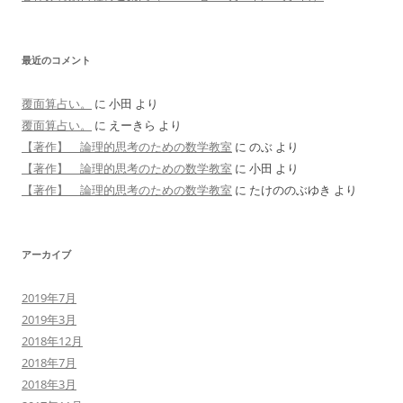
最近のコメント
覆面算占い。
に
小田
より
覆面算占い。
に
えーきら
より
【著作】 論理的思考のための数学教室
に
のぶ
より
【著作】 論理的思考のための数学教室
に
小田
より
【著作】 論理的思考のための数学教室
に
たけののぶゆき
より
アーカイブ
2019年7月
2019年3月
2018年12月
2018年7月
2018年3月