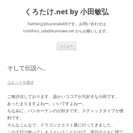
くろたけ.net by 小田敏弘
Twitterは@kurotake05です。お問い合わせは
toshihiro_oda@kurotake.net からお願いします。
コ
メニュー
ン
テ
ン
ツ
へ
そして伝説へ。
ス
キ
ッ
プ
コメントを残す
ご無沙汰しております、温かいココアが大好きな小田です。
あったまりますよねー。いいですよねー。
ちなみに、バンホーテンのが好きです。スティックタイプが便
利です。
そんなこんなで、ドラゴンクエスト展に行ってきました。
この土日で終ってしまうということなので、平日のうちに慌て