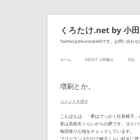
くろたけ.net by 小
Twitterは@kurotake05です。お問い合わせは 
ホーム
ABOUT 小田敏弘
日記
WORKS
増刷とか。
コメントを残す
こんばんは、「夢はでっかく社長椅子」
実は高校生くらいからの夢です。ヨドバ
毎回座り心地をチェックしています。
フリーランスなので椅子くらい好きに買