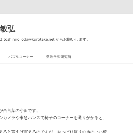
田敏弘
toshihiro_oda@kurotake.net からお願いします。
コ
ン
パズルコーナー
数理学習研究所
テ
ン
ツ
【著作】 できる子供は知ってい
パズルコーナー 問題1～5
個別指導のご案内
へ
る 本当の算数力
ス
キ
パズルコーナー 問題6～10
思うこと、考えること、感じるこ
ッ
【著作】 論理的思考のための数学
と。
プ
教室
おとなのための楽しい数学入門@東
【ゲーム】 はらぺこ
急セミナーBE
が合言葉の小田です。
シカメラや東急ハンズで椅子のコーナーを通りがかると、
【著作】 大人のための算数教室
えると言えば買えるのですが、やっぱり座り心地のいい椅