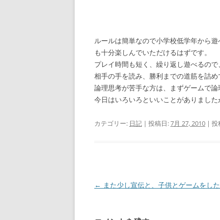
ルールは簡単なので小学校低学年から遊
も十分楽しんでいただけるはずです。
プレイ時間も短く、繰り返し遊べるので
相手の手を読み、勝利までの道筋を詰め
論理思考が苦手な方は、まずゲームで論
今日はいろいろといいことがありました
カテゴリー:
日記
| 投稿日:
7月 27, 2010
|
投
投
←
また少し宣伝と、子供とゲームをした
稿
ナ