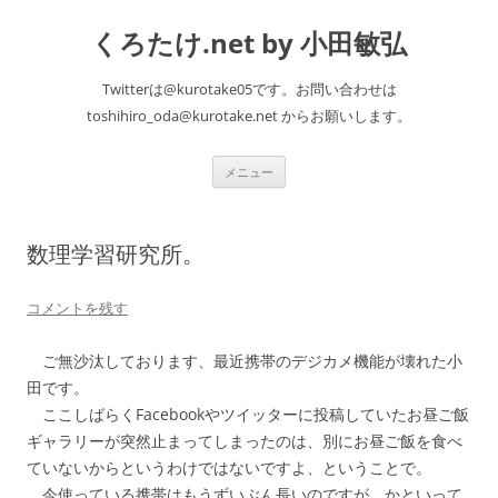
くろたけ.net by 小田敏弘
Twitterは@kurotake05です。お問い合わせは
toshihiro_oda@kurotake.net からお願いします。
コ
メニュー
ン
テ
ン
ツ
へ
数理学習研究所。
ス
キ
ッ
プ
コメントを残す
ご無沙汰しております、最近携帯のデジカメ機能が壊れた小
田です。
ここしばらくFacebookやツイッターに投稿していたお昼ご飯
ギャラリーが突然止まってしまったのは、別にお昼ご飯を食べ
ていないからというわけではないですよ、ということで。
今使っている携帯はもうずいぶん長いのですが、かといって