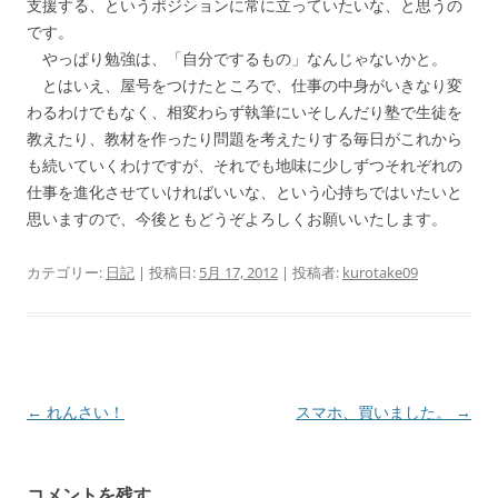
支援する、というポジションに常に立っていたいな、と思うの
です。
やっぱり勉強は、「自分でするもの」なんじゃないかと。
とはいえ、屋号をつけたところで、仕事の中身がいきなり変
わるわけでもなく、相変わらず執筆にいそしんだり塾で生徒を
教えたり、教材を作ったり問題を考えたりする毎日がこれから
も続いていくわけですが、それでも地味に少しずつそれぞれの
仕事を進化させていければいいな、という心持ちではいたいと
思いますので、今後ともどうぞよろしくお願いいたします。
カテゴリー:
日記
| 投稿日:
5月 17, 2012
|
投稿者:
kurotake09
投
←
れんさい！
スマホ、買いました。
→
稿
ナ
コメントを残す