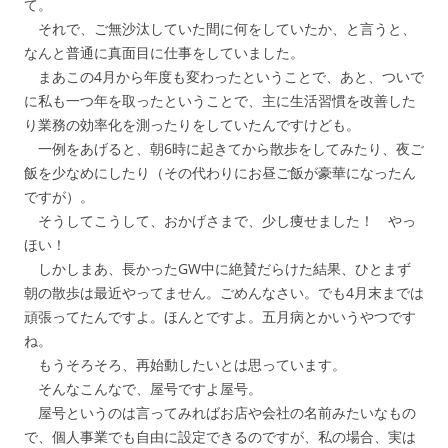
て。
それで、ご無沙汰していた間に何をしていたか、と言うと、
なんと普通に真面目に仕事をしていました。
まあこの4月から年度も変わったということで、あと、ついで
に私も一つ年を取ったということで、主に生活習慣を改善した
り業務の効率化を測ったりをしていたんですけども。
一例をあげると、朝6時に起きてから散歩をしてみたり、夜ご
飯を少なめにしたり（その代わりにお昼ご飯が豪華になったん
ですが）。
そうしてこうして、おかげさまで、少し痩せました！ やっ
ほい！
しかしまあ、長かったGW中に絶賛だらけた結果、ひとまず
朝の散歩は最近やってません。ごめんなさい。でも4月末までは
頑張ってたんですよ。ほんとですよ。五月病とかいうやつです
ね。
もうそろそろ、再始動したいとは思っています。
そんなこんなで、屋号ですよ屋号。
屋号というのは言ってみればお店や会社の名前みたいなもの
で、個人事業でも自由に設定できるのですが、私の場合、実は