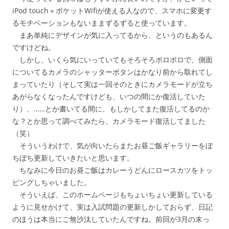
iPod touch＋ポケットWifiが使える人なので、スマホに変更す
るモチベーションもないままずるずると使っています。
まあ単純にデザインが気に入ってるから、というのもあるん
ですけどね。
しかし、いくら気にいっていてもそろそろボロボロで、側面
についてるカメラのシャッターボタンはかなり前から取れてし
まっていたり（そして実は一回そのときにカメラモードが立ち
あがらなくなったんですけども、いつの間にか復活していた
り）、……とか書いてる間に、もしかしてまた復活してるのか
な？とか思って調べてみたら、カメラモード復活してました
（笑）
そういうわけで、気が向いたらまたお昼ご飯ギャラリーをぼ
ちぼち更新していきたいと思います。
ちなみに今日のお昼ご飯はカレーうどんにロースカツをトッ
ピングしちゃいました。
そういえば、このホームページもちょいちょい更新している
ように見せかけて、実は入試問題の更新しかしておらず、日記
のほうは本当にご無沙汰していたんですね。前回が3月の末っ