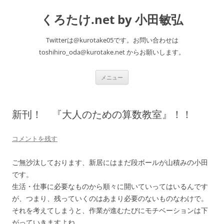
くろたけ.net by 小田敏弘
Twitterは@kurotake05です。お問い合わせは
toshihiro_oda@kurotake.net からお願いします。
コ
メニュー
ン
テ
ン
ツ
へ
新刊！ 『大人のための算数教室』！！
ス
キ
ッ
プ
コメントを残す
ご無沙汰しております、新居にはまだ段ボールが山積みの小田
です。
生活・仕事に必要なものから順々に開いていってはいるんです
が、つまり、残っていくのはあまり必要のないものなわけで。
それを考えてしまうと、作業が進むたびにモチベーションは下
がっていきますよね。