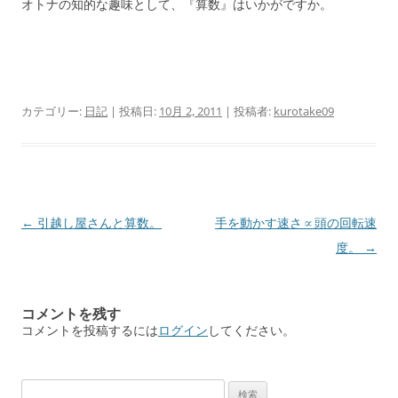
オトナの知的な趣味として、『算数』はいかがですか。
カテゴリー:
日記
| 投稿日:
10月 2, 2011
|
投稿者:
kurotake09
投
←
引越し屋さんと算数。
手を動かす速さ∝頭の回転速
稿
度。
→
ナ
ビ
コメントを残す
ゲ
コメントを投稿するには
ログイン
してください。
ー
シ
検
ョ