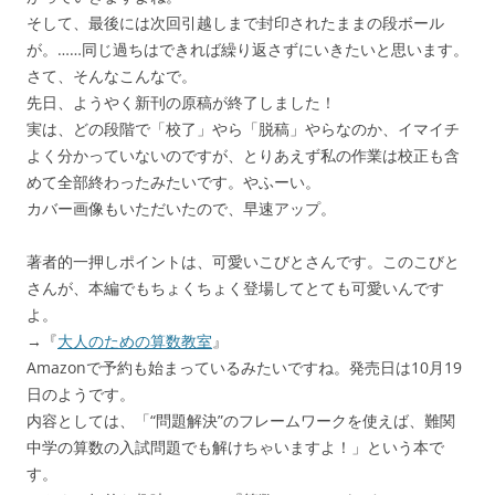
そして、最後には次回引越しまで封印されたままの段ボール
が。……同じ過ちはできれば繰り返さずにいきたいと思います。
さて、そんなこんなで。
先日、ようやく新刊の原稿が終了しました！
実は、どの段階で「校了」やら「脱稿」やらなのか、イマイチ
よく分かっていないのですが、とりあえず私の作業は校正も含
めて全部終わったみたいです。やふーい。
カバー画像もいただいたので、早速アップ。
著者的一押しポイントは、可愛いこびとさんです。このこびと
さんが、本編でもちょくちょく登場してとても可愛いんです
よ。
→『
大人のための算数教室
』
Amazonで予約も始まっているみたいですね。発売日は10月19
日のようです。
内容としては、「“問題解決”のフレームワークを使えば、難関
中学の算数の入試問題でも解けちゃいますよ！」という本で
す。