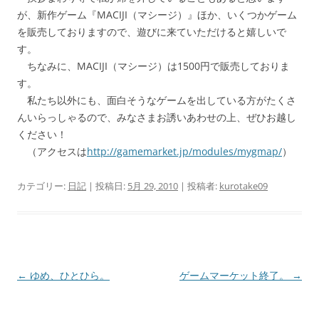
が、新作ゲーム『MACIJI（マシージ）』ほか、いくつかゲーム
を販売しておりますので、遊びに来ていただけると嬉しいで
す。
ちなみに、MACIJI（マシージ）は1500円で販売しておりま
す。
私たち以外にも、面白そうなゲームを出している方がたくさ
んいらっしゃるので、みなさまお誘いあわせの上、ぜひお越し
ください！
（アクセスは
http://gamemarket.jp/modules/mygmap/
）
カテゴリー:
日記
| 投稿日:
5月 29, 2010
|
投稿者:
kurotake09
投
←
ゆめ、ひとひら。
ゲームマーケット終了。
→
稿
ナ