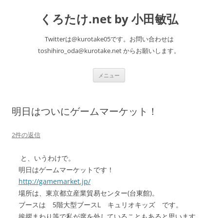
くろたけ.net by 小田敏弘
Twitterは@kurotake05です。お問い合わせは
toshihiro_oda@kurotake.net からお願いします。
コ
メニュー
ン
テ
ン
ツ
へ
明日はついにゲームマーケット！
ス
キ
ッ
プ
2件の返信
と、いうわけで。
明日はゲームマーケットです！
http://gamemarket.jp/
場所は、東京都立産業貿易センター(台東館)。
ブースは 5階大型ブースL キュリオキッズ です。
挨拶まわり等で私が席を外していることもあると思います