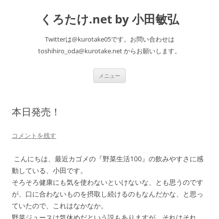
くろたけ.net by 小田敏弘
Twitterは@kurotake05です。お問い合わせは
toshihiro_oda@kurotake.net からお願いします。
コ
メニュー
ン
テ
ン
ツ
へ
本日発売！
ス
キ
ッ
プ
コメントを残す
こんにちは、最近カゴメの『野菜生活100』の飲みやすさに感
動している、小田です。
そろそろ健康にも気を使わないといけないな、とも思うのです
が、口に合わないものを摂取し続けるのもなんだかな、と思っ
ていたので、これはなかなか。
野菜ジュースは気休めだという説もありますが、それはそれ、