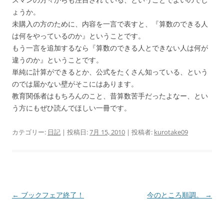
ょうか。
未購入の方のために、内容を一言で表すと、『算数のできる人
は何をやっているのか』ということです。
もう一言を追加するなら『算数のできる人とできない人は何が
違うのか』ということです。
単純に計算ができるとか、公式をたくさん知っている、という
のでは届かない壁がそこにはあります。
教育関係者はもちろんのこと、昔算数苦手だったよなー、とい
う方にもぜひ読んでほしい一冊です。
カテゴリー:
日記
| 投稿日:
7月 15, 2010
|
投稿者:
kurotake09
投
←
ブックフェア終了！
今のところ順調。
→
稿
ナ