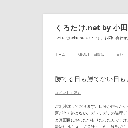
くろたけ.net by 小
Twitterは@kurotake05です。お問い合わせは 
ホーム
ABOUT 小田敏弘
日記
WORKS
勝てる日も勝てない日も
コメントを残す
ご無沙汰しております、自分が作ったゲ
運が全く絡まない、ガッチガチの論理ゲ
と真面目にやったつもりだったんですけ
最後に凡ミスして負けました。終盤でミ