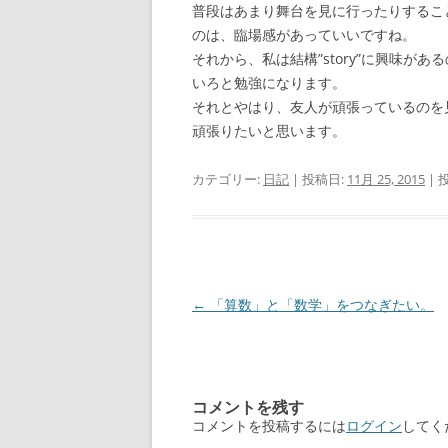
普段はあまり舞台を見に行ったりするこ
のは、臨場感があっていいですね。
それから、私は結構”story”に興味
いろと勉強になります。
それとやはり、友人が頑張っているのを
頑張りたいと思います。
カテゴリー:
日記
| 投稿日:
11月 25, 2015
|
投
←
「算数」と「数学」をつなぎたい。
稿
ナ
ビ
コメントを残す
ゲ
コメントを投稿するには
ログイン
してく
ー