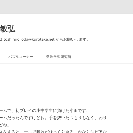
田敏弘
toshihiro_oda@kurotake.net からお願いします。
コ
ン
パズルコーナー
数理学習研究所
テ
ン
ツ
【著作】 できる子供は知ってい
パズルコーナー 問題1～5
個別指導のご案内
へ
る 本当の算数力
ス
。
キ
パズルコーナー 問題6～10
思うこと、考えること、感じるこ
ッ
【著作】 論理的思考のための数学
と。
プ
教室
おとなのための楽しい数学入門@東
【ゲーム】 はらぺこ
急セミナーBE
ームで、初プレイの小中学生に負けた小田です。
ームだったんですけどね。手を抜いたつもりもなく、わり
【著作】 大人のための算数教室
どね。
スをすると、一手で勝敗がひっくり返る、かなりシビアな