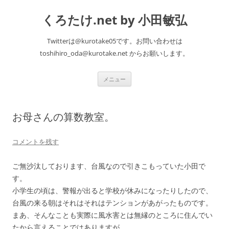
くろたけ.net by 小田敏弘
Twitterは@kurotake05です。お問い合わせは
toshihiro_oda@kurotake.net からお願いします。
コ
メニュー
ン
テ
ン
ツ
へ
お母さんの算数教室。
ス
キ
ッ
プ
コメントを残す
ご無沙汰しております、台風なので引きこもっていた小田で
す。
小学生の頃は、警報が出ると学校が休みになったりしたので、
台風の来る朝はそれはそれはテンションがあがったものです。
まあ、そんなことも実際に風水害とは無縁のところに住んでい
たから言えることではありますが。