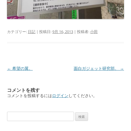
カテゴリー:
日記
| 投稿日:
9月 16, 2013
|
投稿者:
小田
投
←
希望の翼。
面白ガジェット研究部。
→
稿
ナ
コメントを残す
ビ
コメントを投稿するには
ログイン
してください。
ゲ
ー
検
シ
索:
ョ