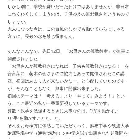
しかし別に、学校が嫌いだったわけではありませんが、非日常
にわくわくしてしまうのは、子供ゆえの無邪気さというもので
しょうか。
大人になった今は、この台風のなかでも働いていらっしゃる
方々に、畏敬の念を禁じ得ません。
そんなこんなで、先日12日、「お母さんの算数教室」が無事に
開催されました！
「お母さんが算数好きになれば、子供も算数好きになる！」を
合言葉に、萌木の会さまのご協力もあって開催されたこの講
座。初回はあまり人が来ないかなー、と心配していたのです
が、そんなこともなく、無事に開催出来ました。
初回のテーマは「「考える」より「やって」みよう！」とい
う、ここ最近の私が一番重要視しているテーマです。
算数・数学を勉強するときに大事なのは、”頭”を動かすよ
り”手”を動かすことだ、と。
それをお母様方に体感していただくべく、麻布中学や筑波大学
附属駒場中学（通称”筑駒”）の中学入試で出題された超難問を