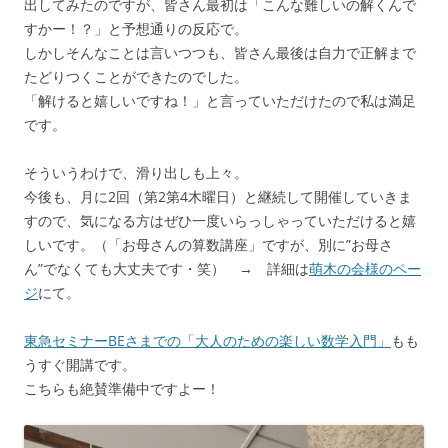
出してみたのですが、皆さん最初は「こんな難しいの解くんで
すかー！？」と予想通りの反応で。
しかしそんなことは言いつつも、皆さん最後は自力で正解まで
たどりつくことができたのでした。
「解けると嬉しいですね！」と言っていただけたので私は満足
です。
そういうわけで、滑り出しも上々。
今後も、月に2回（第2第4木曜日）と継続して開催していきま
すので、気になる方はぜひ一度いらっしゃっていただけると嬉
しいです。（「お母さんの算数講座」ですが、別に”お母さ
ん”でなくても大丈夫です・笑） → 詳細は
萌木の会様のペー
ジ
にて。
東急セミナーBEさまでの「大人のための楽しい数学入門」
もも
うすぐ開講です。
こちらも絶賛準備中ですよー！