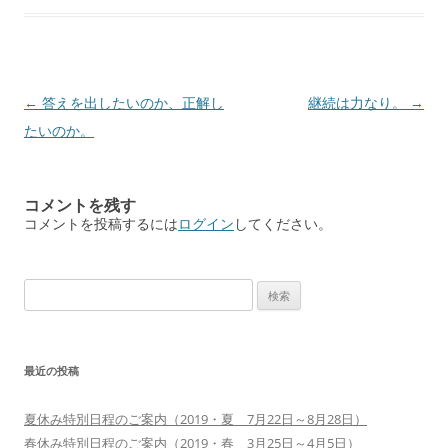
投
←
答えを出したいのか、正解し
継続は力なり。
→
稿
たいのか。
ナ
ビ
コメントを残す
ゲ
コメントを投稿するには
ログイン
してください。
ー
シ
検
ョ
索:
ン
最近の投稿
夏休み特別日程のご案内（2019・夏 7月22日～8月28日）
春休み特別日程のご案内（2019・春 3月25日～4月5日）