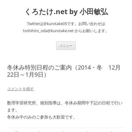
くろたけ.net by 小田敏弘
Twitterは@kurotake05です。お問い合わせは
toshihiro_oda@kurotake.net からお願いします。
コ
メニュー
ン
テ
ン
ツ
へ
冬休み特別日程のご案内（2014・冬 12月
ス
キ
22日～1月9日）
ッ
プ
コメントを残す
数理学習研究所、個別指導は、冬休み期間中下記の日程で行い
ます。
冬休み中のみのご参加も大歓迎です。