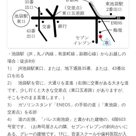
・池袋駅（JR，丸ノ内線，有楽町線，副都心線）からお越しの
場合：徒歩8分
1） JR池袋駅東口、または、地下通路35番、または、43番出
口を出る
2） 池袋駅を背に、大通りを直進（右側に交番がある大きな道
です。少し行くと大きな交差点（東口五差路）がありますが、
そこもそのまま直進します。）
3） ガソリンスタンド「ENEOS」の手前の道（「東池袋」の
交差点）を右折
4） 道の左側、「パレス南池袋」と書かれた建物の、6階603
号室です。（お寿司屋さんの隣、セブン-イレブンの斜向かいに
ある、グレーの建物です。1Fに、音楽スクールや歯科医院が入