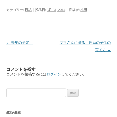
カテゴリー:
日記
| 投稿日:
3月 31, 2014
|
投稿者:
小田
投
←
来年の予定。
ママさんに贈る 理系の子供の
稿
育て方
→
ナ
ビ
コメントを残す
ゲ
コメントを投稿するには
ログイン
してください。
ー
シ
検
ョ
索:
ン
最近の投稿