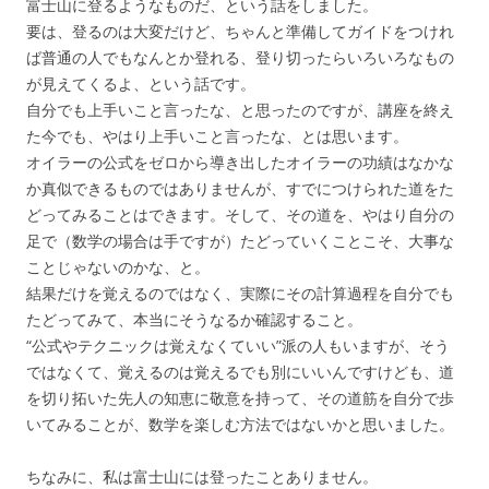
富士山に登るようなものだ、という話をしました。
要は、登るのは大変だけど、ちゃんと準備してガイドをつけれ
ば普通の人でもなんとか登れる、登り切ったらいろいろなもの
が見えてくるよ、という話です。
自分でも上手いこと言ったな、と思ったのですが、講座を終え
た今でも、やはり上手いこと言ったな、とは思います。
オイラーの公式をゼロから導き出したオイラーの功績はなかな
か真似できるものではありませんが、すでにつけられた道をた
どってみることはできます。そして、その道を、やはり自分の
足で（数学の場合は手ですが）たどっていくことこそ、大事な
ことじゃないのかな、と。
結果だけを覚えるのではなく、実際にその計算過程を自分でも
たどってみて、本当にそうなるか確認すること。
“公式やテクニックは覚えなくていい”派の人もいますが、そう
ではなくて、覚えるのは覚えるでも別にいいんですけども、道
を切り拓いた先人の知恵に敬意を持って、その道筋を自分で歩
いてみることが、数学を楽しむ方法ではないかと思いました。
ちなみに、私は富士山には登ったことありません。