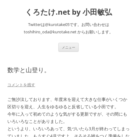
くろたけ.net by 小田敏弘
Twitterは@kurotake05です。お問い合わせは
toshihiro_oda@kurotake.net からお願いします。
コ
メニュー
ン
テ
ン
ツ
へ
数学と山登り。
ス
キ
ッ
プ
コメントを残す
ご無沙汰しております、年度末を迎えて大きな仕事がいくつか
区切りを迎え、人生をゆるゆると反省している小田です。
今年に入って初めてのような気がする更新ですが、その間にも
いろいろなことがありました。
というより、いろいろあって、気づいたら3月が終わってしまっ
ていました。もうすぐ4月ですよ。そろそろ嘘をつく準備をしな